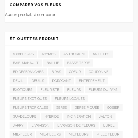
COMPARER VOS FLEURS
Aucun produits à comparer
ÉTIQUETTES PRODUIT
1000FLEURS
ABYMES
ANTHURIUM
ANTILLES
BAIE-MAHAULT
BAILLIF
BASSE-TERRE
BD DESBRANCHES
BIRAS
COEUR
COURONNE
DEUIL
DEUILS
DOROCANT
ENTERREMENT
EXOTIQUES
FLEURISTE
FLEURS
FLEURS DU PAYS
FLEURS EXOTIQUES
FLEURS LOCALES
FLEURS TROPICALES
GERBE
GERBE PIQUÉE
GOSIER
GUADELOUPE
HYBRIDE
INCINÉRATION
JALTON
JARRY
LIVRAISON
LIVRAISON DE FLEURS
LUREL
MIL-FLEUR
MIL-FLEURS
MILFLEURS
MILLE FLEUR