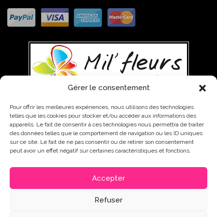
Gérer le consentement
Pour offrir les meilleures expériences, nous utilisons des technologies
telles que les cookies pour stocker et/ou accéder aux informations des
WEST INDIES TRADING, 01 AVENUE PATRICK SAINT-ELOI, 97142
appareils. Le fait de consentir à ces technologies nous permettra de traiter
ABYMES
0590 85 12 01 - 0590 48 01 99 - 0690 65 11 64
des données telles que le comportement de navigation ou les ID uniques
sur ce site. Le fait de ne pas consentir ou de retirer son consentement
contact@fleurs-guadeloupe.com
peut avoir un effet négatif sur certaines caractéristiques et fonctions.
Accepter
© 2024 MILFLEURS. All Rights Reserved. Powered by WEB2WEB - Agence
Refuser
Digitale