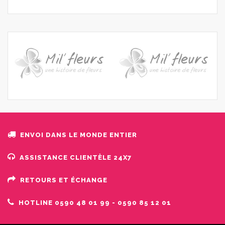
ENVOI DANS LE MONDE ENTIER
ASSISTANCE CLIENTÈLE ​​24X7
RETOURS ET ÉCHANGE
HOTLINE 0590 48 01 99 - 0590 85 12 01