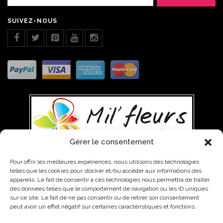
SUIVEZ-NOUS
Gérer le consentement
Pour offrir les meilleures expériences, nous utilisons des technologies
telles que les cookies pour stocker et/ou accéder aux informations des
WEST INDIES TRADING, 01 AVENUE PATRICK SAINT-ELOI, 97142
appareils. Le fait de consentir à ces technologies nous permettra de traiter
ABYMES
0590 85 12 01 - 0590 48 01 99 - 0690 65 11 64
des données telles que le comportement de navigation ou les ID uniques
sur ce site. Le fait de ne pas consentir ou de retirer son consentement
contact@fleurs-guadeloupe.com
peut avoir un effet négatif sur certaines caractéristiques et fonctions.