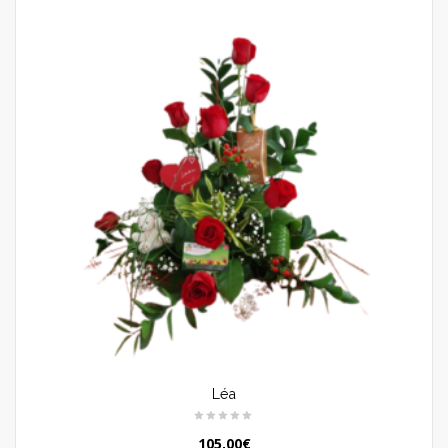
Léa
105,00
€