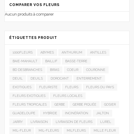
COMPARER VOS FLEURS
Aucun produits à comparer
ÉTIQUETTES PRODUIT
1000FLEURS
ABYMES
ANTHURIUM
ANTILLES
BAIE-MAHAULT
BAILLIF
BASSE-TERRE
BD DESBRANCHES
BIRAS
COEUR
COURONNE
DEUIL
DEUILS
DOROCANT
ENTERREMENT
EXOTIQUES
FLEURISTE
FLEURS
FLEURS DU PAYS
FLEURS EXOTIQUES
FLEURS LOCALES
FLEURS TROPICALES
GERBE
GERBE PIQUÉE
GOSIER
GUADELOUPE
HYBRIDE
INCINÉRATION
JALTON
JARRY
LIVRAISON
LIVRAISON DE FLEURS
LUREL
MIL-FLEUR
MIL-FLEURS
MILFLEURS
MILLE FLEUR