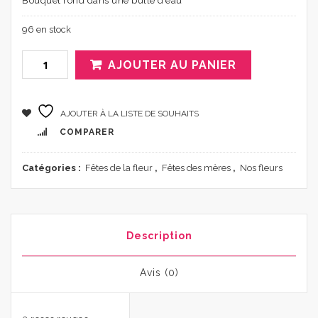
Bouquet rond dans une bulle d’eau
96 en stock
Alternative:
AJOUTER AU PANIER
AJOUTER À LA LISTE DE SOUHAITS
COMPARER
Catégories :
Fêtes de la fleur
,
Fêtes des mères
,
Nos fleurs
Description
Avis (0)