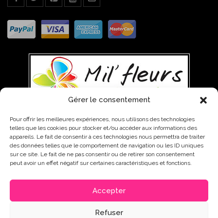
Gérer le consentement
Pour offrir les meilleures expériences, nous utilisons des technologies
telles que les cookies pour stocker et/ou accéder aux informations des
WEST INDIES TRADING, 01 AVENUE PATRICK SAINT-ELOI, 97142
appareils. Le fait de consentir à ces technologies nous permettra de traiter
des données telles que le comportement de navigation ou les ID uniques
ABYMES
0590 85 12 01 - 0590 48 01 99 - 0690 65 11 64
sur ce site. Le fait de ne pas consentir ou de retirer son consentement
contact@fleurs-guadeloupe.com
peut avoir un effet négatif sur certaines caractéristiques et fonctions.
Accepter
© 2024 MILFLEURS. All Rights Reserved. Powered by WEB2WEB - Agence
Refuser