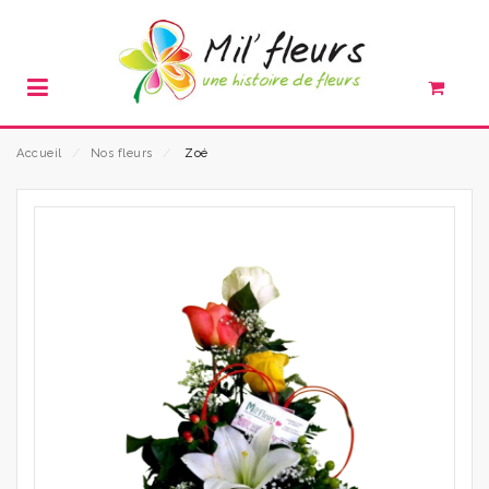
Accueil
⁄
Nos fleurs
⁄
Zoé